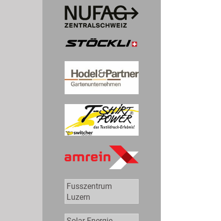
Fusszentrum
Luzern
Solar Energie