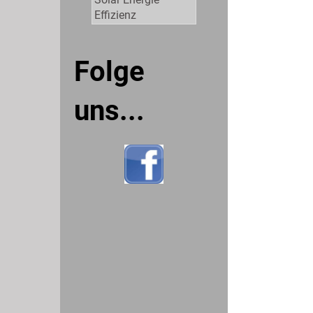
Effizienz
Folge
uns...