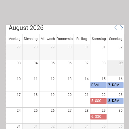
August 2026
Montag
Dienstag
Mittwoch
Donnersta
Freitag
Samstag
Sonntag
27
28
29
30
31
01
02
g
03
04
05
06
07
08
09
10
11
12
13
14
15
16
DSM
7. DSM
Zetzwil
Lauf -
(Training
Zetzwil
17
18
19
20
21
22
23
)
(Raceday
5. SSC
8. DSM
)
Lauf -
Lauf -
Littau
Littau
24
25
26
27
28
29
30
(Eintages
(Eintages
6. SSC
veranstal
veranstal
Lauf -
tung)
tung)
Sion
31
01
02
03
04
05
06