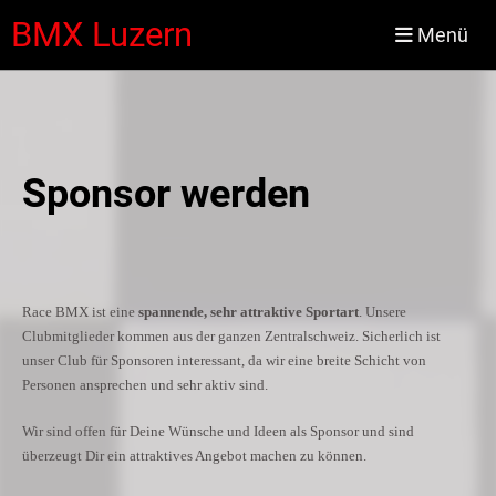
BMX Luzern
Menü
Sponsor werden
Race BMX ist eine
spannende,
sehr attraktive Sportart
. Unsere
Clubmitglieder kommen aus der ganzen Zentralschweiz. Sicherlich ist
unser Club für Sponsoren interessant, da wir eine breite Schicht von
Personen ansprechen und sehr aktiv sind.
Wir sind offen für Deine Wünsche und Ideen als Sponsor und sind
überzeugt Dir ein attraktives Angebot machen zu können.