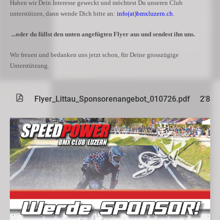
Haben wir Dein Interesse geweckt und möchtest Du unseren Club
unterstützen,
dann wende Dich bitte an:
info(at)bmxluzern.ch
.
...oder du füllst den unten angefügten Flyer aus und sendest ihn uns.
Wir freuen und bedanken uns jetzt schon, für Deine grosszügige
Unterstützung.
Flyer_Littau_Sponsorenangebot_010726.pdf
2'833